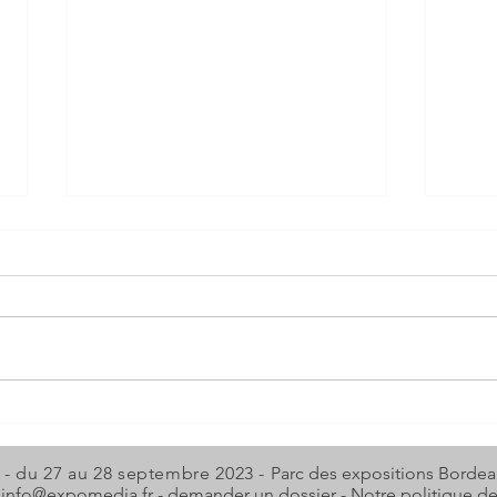
SHB
CARTOON
 - du 27 au 28 septembre 2023 -
Parc des expositions Bordea
-
info@expomedia.fr
-
demander un dossier
-
Notre politique de