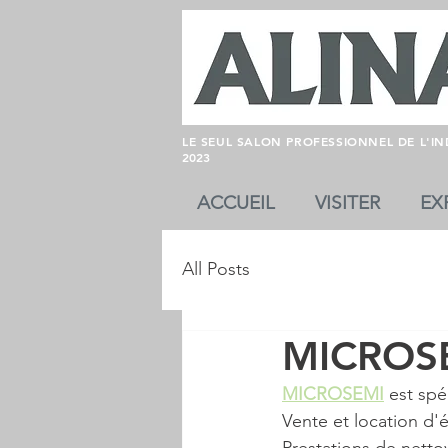
LE SEUL SALON PROFESSIONNEL DE L'I
2023
ACCUEIL
VISITER
EX
All Posts
MICROS
MICROSEMI
 est spé
Vente et location d
Prestations de netto