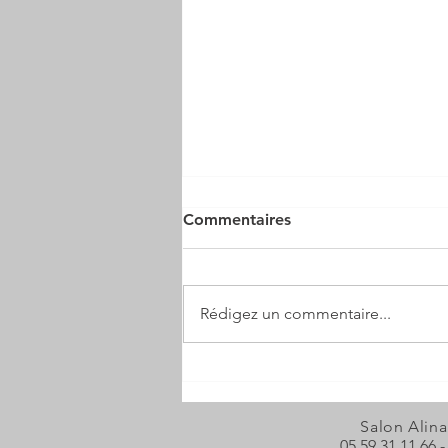
Commentaires
Rédigez un commentaire...
CIRRUSWARE/SEND-UP
Salon Alina
05 59 31 11 66 