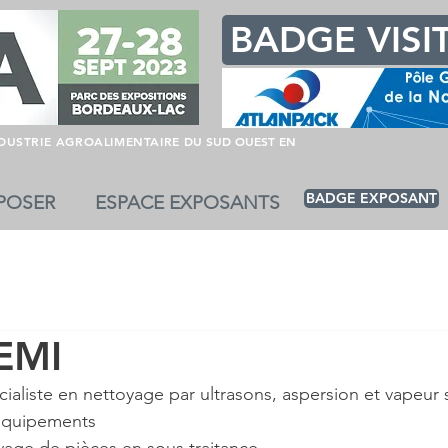
BADGE VISI
NDUSTRIE AGROALIMENTAIRE
DU SUD OUEST EN
BADGE EXPOSANT
POSER
ESPACE EXPOSANTS
EMI
cialiste en nettoyage par ultrasons, aspersion et vapeur 
'équipements
yage de pièces en sous traitance